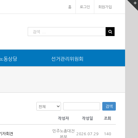
홈
로그인
회원가입
노동상담
선거관리위원회
검색
작성자
작성일
조회
민주노총대전
기자회견
2026.07.29
140
본부